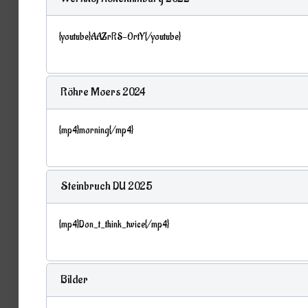
{youtube}AAZrRS-OrtY{/youtube}
Röhre Moers 2024
{mp4}morning{/mp4}
Steinbruch DU 2025
{mp4}Don_t_think_twice{/mp4}
Bilder