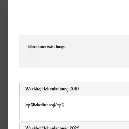
Home
Band
Termine
Medien
Sélectionnez votre langue
Info
Werkhof Hohenlimburg 2019
{mp4}Hohenlimburg{/mp4}
Werkhof Hohenlimburg 2022