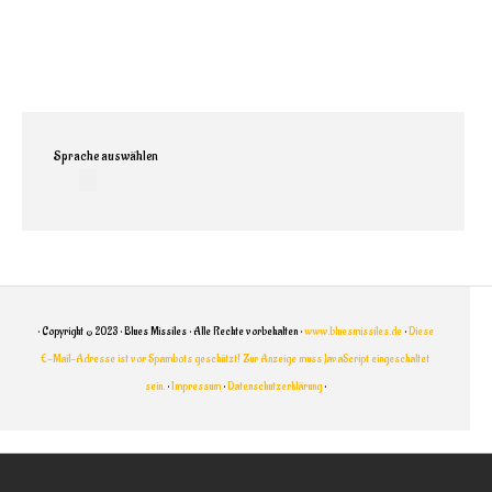
Home
Band
Termine
Sprache auswählen
Medien
Info
• Copyright © 2023 • Blues Missiles • Alle Rechte vorbehalten •
www.bluesmissiles.de
•
Diese
E-Mail-Adresse ist vor Spambots geschützt! Zur Anzeige muss JavaScript eingeschaltet
sein.
•
Impressum
•
Datenschutzerklärung
•